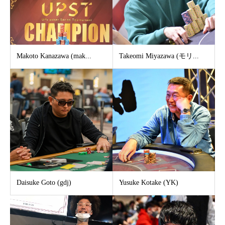
Makoto Kanazawa (mak...
Takeomi Miyazawa (モリ...
Daisuke Goto (gdj)
Yusuke Kotake (YK)