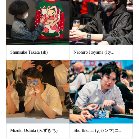
Shunsuke Takata (sh)
Naohiro Itoyama (Ity...
Mizuki Oshida (みずきち)
Sho Ikkatai (γ(ガンマ)ニ...