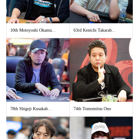
10th Motoyoshi Okamu...
63rd Kenichi Takarab...
78th Shigeji Kusakab...
74th Tomomitsu Ono