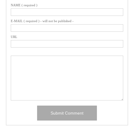
NAME ( required )
E-MAIL ( required ) - will not be published -
URL