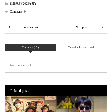
麒麟児戦(2023年度)
Comments:
0
Comment ( 0 )
Trackbacks are closed.
No comments yet.
Related posts