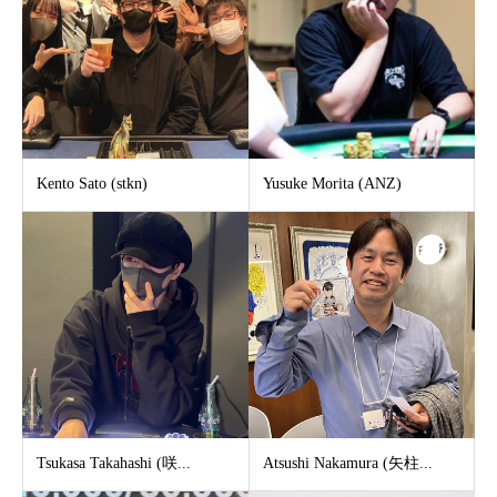
Kento Sato (stkn)
Yusuke Morita (ANZ)
Tsukasa Takahashi (咲...
Atsushi Nakamura (矢柱...