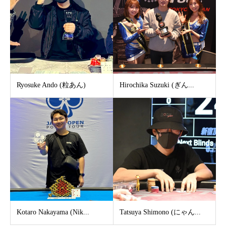
Ryosuke Ando (粒あん)
Hirochika Suzuki (ぎん...
Kotaro Nakayama (Nik...
Tatsuya Shimono (にゃん...