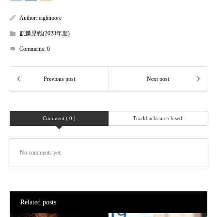
Author:
eightmore
麒麟児戦(2023年度)
Comments:
0
Comment ( 0 )
Trackbacks are closed.
No comments yet.
Related posts