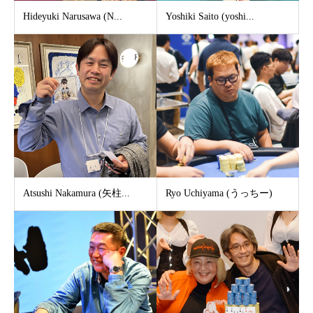
Hideyuki Narusawa (N...
Yoshiki Saito (yoshi...
Atsushi Nakamura (矢柱...
Ryo Uchiyama (うっちー)