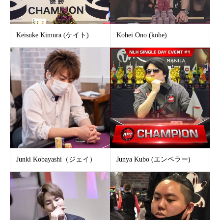
Keisuke Kimura (ケイト)
Kohei Ono (kohe)
Junki Kobayashi（ジェイ）
Junya Kubo (エンペラー)