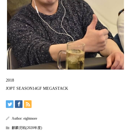
2018
JOPT SEASON14GF MEGASTACK
Author:
eightmore
麒麟児戦(2020年度)