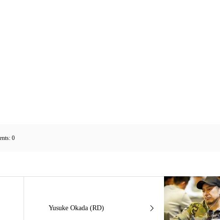
nts:
0
Yusuke Okada (RD)