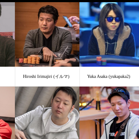
Hiroshi Irimajiri (イルマ)
Yuka Asaka (yukapaka2)