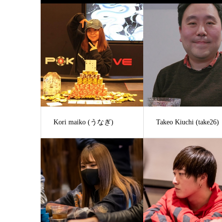
Kori maiko (うなぎ)
Takeo Kiuchi (take26)