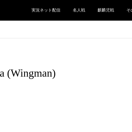
実況ネット配信
名人戦
麒麟児戦
そ
a (Wingman)