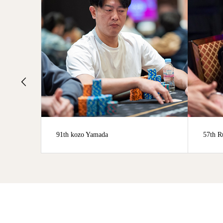
57th Ruiko Mamiya
14th