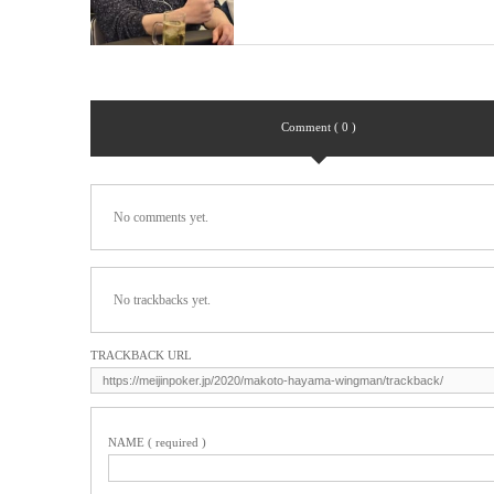
Comment ( 0 )
No comments yet.
No trackbacks yet.
TRACKBACK URL
NAME ( required )