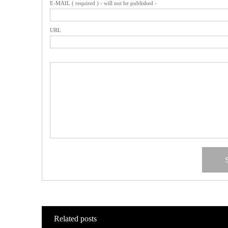
E-MAIL ( required ) - will not be published -
URL
Related posts