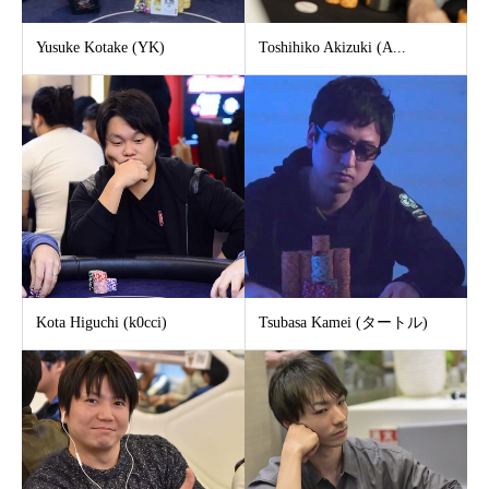
Yusuke Kotake (YK)
Toshihiko Akizuki (A...
Kota Higuchi (k0cci)
Tsubasa Kamei (タートル)