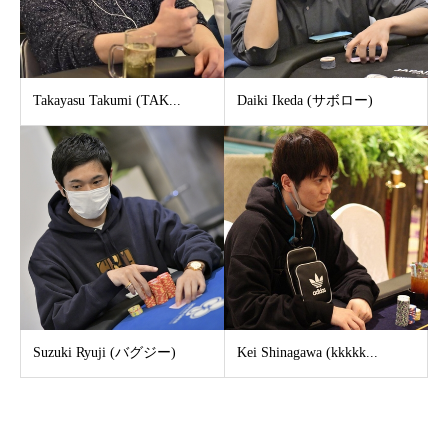
Takayasu Takumi (TAK...
Daiki Ikeda (サボロー)
Suzuki Ryuji (バグジー)
Kei Shinagawa (kkkkk...