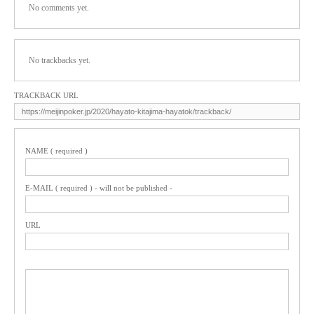
No comments yet.
No trackbacks yet.
TRACKBACK URL
NAME ( required )
E-MAIL ( required ) - will not be published -
URL