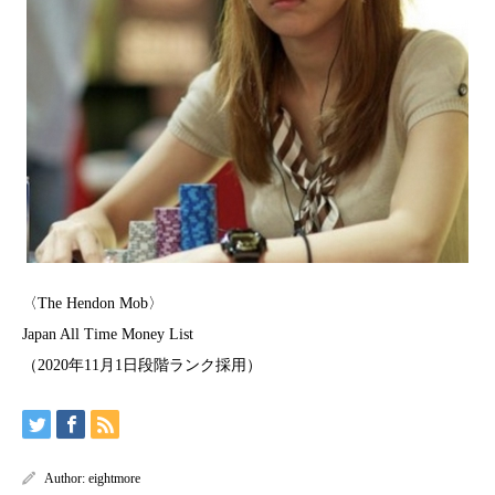
〈The Hendon Mob〉
Japan All Time Money List
（2020年11月1日段階ランク採用）
Author:
eightmore