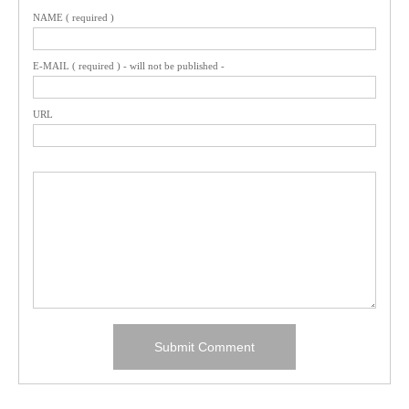
NAME ( required )
E-MAIL ( required ) - will not be published -
URL