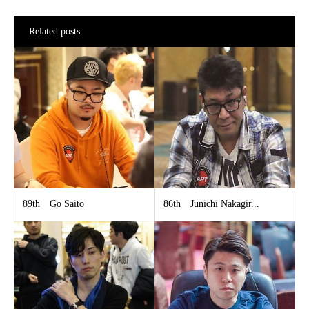
Related posts
89th Go Saito
86th Junichi Nakagir...