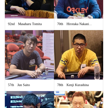
92nd Masaharu Tomita
70th Hirotaka Nakani...
57th Jun Saito
78th Kenji Kurashina