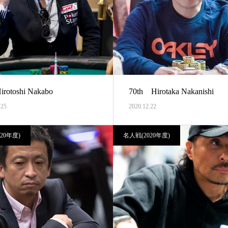
Hirotoshi Nakabo
70th Hirotaka Nakanishi
.25
2020.12.22
20年度)
名人戦(2020年度)