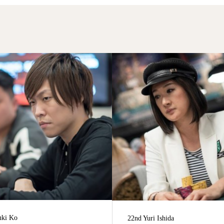
uri Ishida
35th Tetsuro Tomita