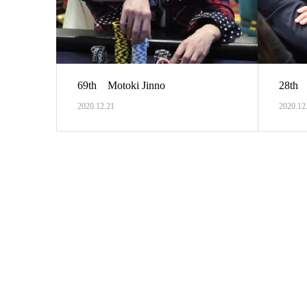
69th Motoki Jinno
28th
2020.12.21
2020.12