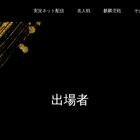
実況ネット配信
名人戦
麒麟児戦
そ
出場者