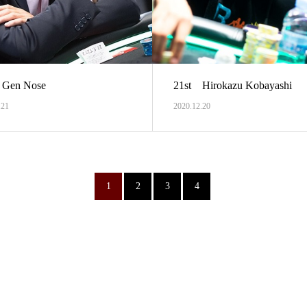
 Gen Nose
21st Hirokazu Kobayashi
.21
2020.12.20
1
2
3
4