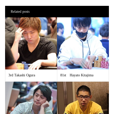
Related posts
3rd​ Takashi Ogura
81st Hayato Kitajima