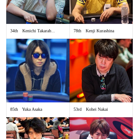
34th Kenichi Takarab...
78th Kenji Kurashina
85th Yuka Asaka
53rd Kohei Nakai