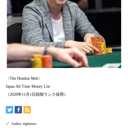
〈The Hendon Mob〉
Japan All Time Money List
（2020年11月1日段階ランク採用）
Author:
eightmore