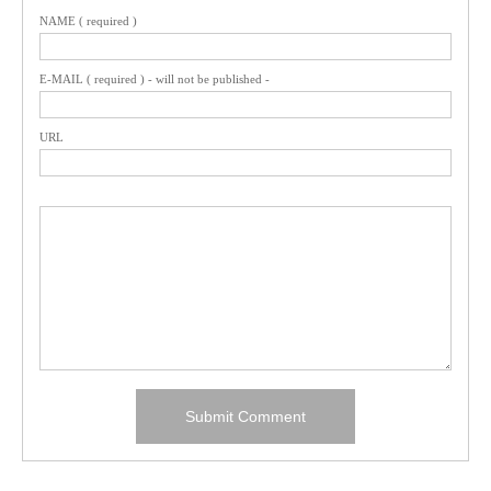
NAME ( required )
E-MAIL ( required ) - will not be published -
URL