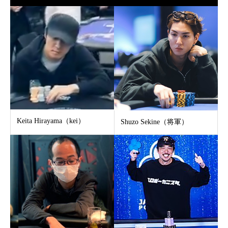
Keita Hirayama（kei）
Shuzo Sekine（将軍）