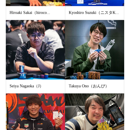
Hiroaki Sakai（hiroco...
Kyoshiro Suzuki（ニスタK...
Seiya Nagaoka（J）
Takuya Ono（おんぴ）