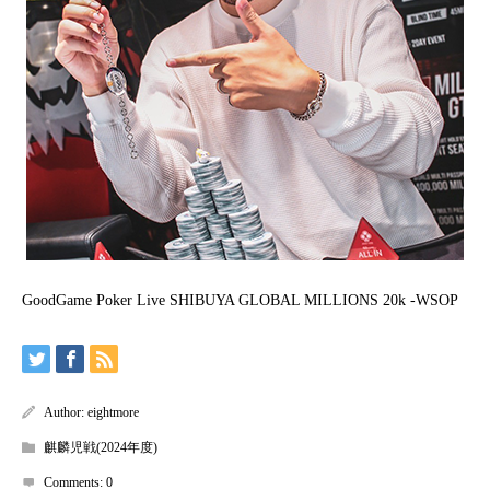
GoodGame Poker Live SHIBUYA GLOBAL MILLIONS 20k -WSOP
Author:
eightmore
麒麟児戦(2024年度)
Comments:
0