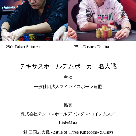
28th Takao Shimizu
35th Tetsuro Tomita
テキサスホールデムポーカー名人戦
主催
一般社団法人マインドスポーツ連盟
協賛
株式会社テクロスホールディングス
/
コインムスメ
LinksMate
魁 三国志大戦 -Battle of Three Kingdoms-
＆
Oasys