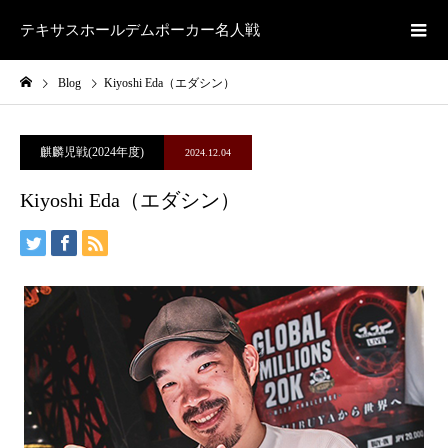
テキサスホールデムポーカー名人戦
Blog
Kiyoshi Eda（エダシン）
麒麟児戦(2024年度)
2024.12.04
Kiyoshi Eda（エダシン）