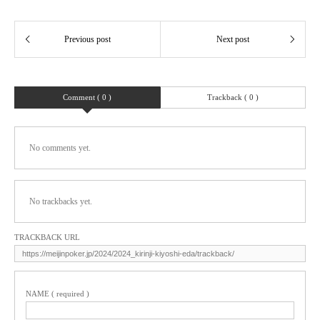
Comment ( 0 )
Trackback ( 0 )
No comments yet.
No trackbacks yet.
TRACKBACK URL
NAME ( required )