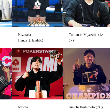
Kazutaka
Tomonari Miyazaki（レ
Handa（HandaK）
ン）
Ryoma
Junichi Hashimoto (ジュ