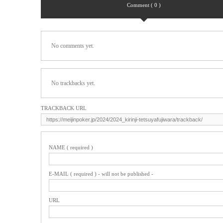
Comment ( 0 )
No comments yet.
No trackbacks yet.
TRACKBACK URL
NAME ( required )
E-MAIL ( required ) - will not be published -
URL