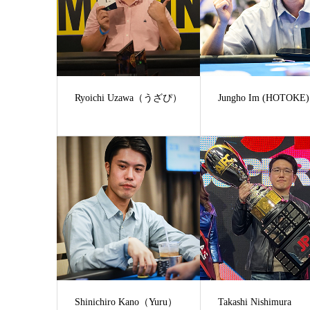
Ryoichi Uzawa（うざぴ）
Jungho Im (HOTOKE)
Shinichiro Kano（Yuru）
Takashi Nishimura