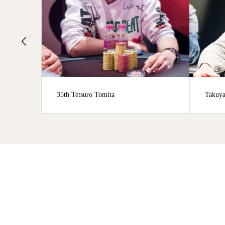
Takuya Tsuji
28th T