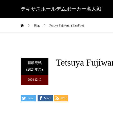
テキサスホールデムポーカー名人戦
Blog
Tetsuya Fujiwara（BlueFire）
Tetsuya Fujiw
麒麟児戦
(2024年度)
2024.12.10
Tweet
Share
RSS