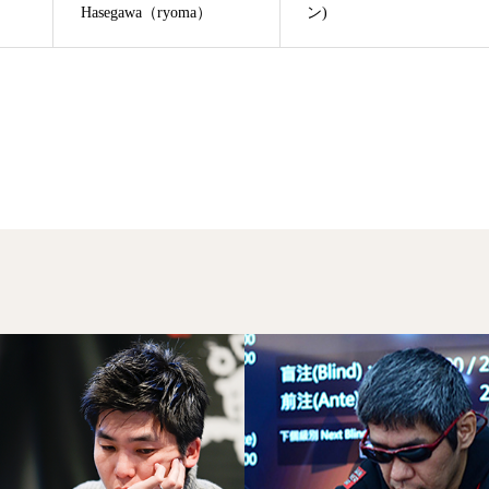
Hasegawa（ryoma）
ン)