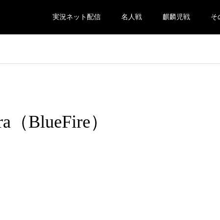
実況ネット配信
名人戦
麒麟児戦
そ
ara（BlueFire）