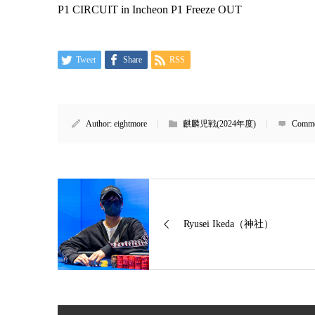
P1 CIRCUIT in Incheon P1 Freeze OUT
Tweet
Share
RSS
Author:
eightmore
麒麟児戦(2024年度)
Comme
Ryusei Ikeda（神社）