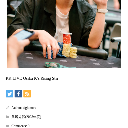
KK LIVE Osaka K’s Rising Star
Author:
eightmore
麒麟児戦(2023年度)
Comments:
0