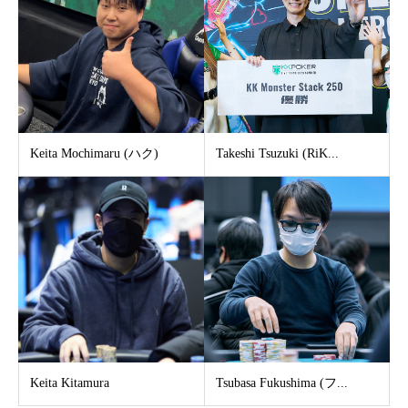
Keita Mochimaru (ハク)
Takeshi Tsuzuki (RiK...
Keita Kitamura
Tsubasa Fukushima (フ...