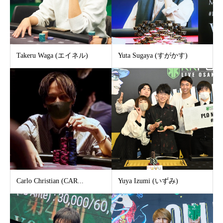
Takeru Waga (エイネル)
Yuta Sugaya (すがかす)
Carlo Christian (CAR...
Yuya Izumi (いずみ)