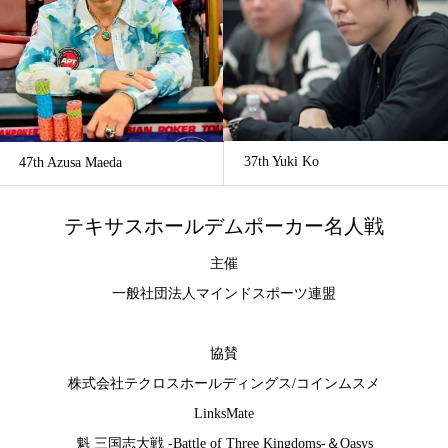
37th Yuki Ko
47th Azusa Maeda
テキサスホールデムポーカー名人戦
主催
一般社団法人マインドスポーツ連盟
協賛
株式会社テクロスホールディングス
/
コインムスメ
LinksMate
魁 三国志大戦 -Battle of Three Kingdoms-
＆
Oasys