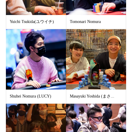
Yuichi Tsukida(ユウイチ)
Tomonari Nomura
Shuhei Nomura (LUCY)
Masayuki Yoshida (まさ...