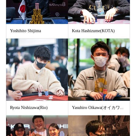
Yoshihito Shijima
Kota Hashizume(KOTA)
Ryota Nishizawa(Rio)
Yasuhiro Oikawa(オイカワ...