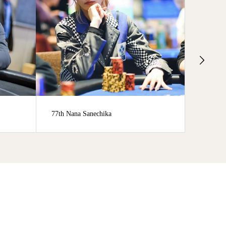
na Sanechika
74th Tomomitsu Ono