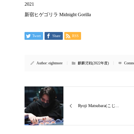
2021
新宿ヒゲゴリラ Midnight Gorilla
Tweet
Share
RSS
Author:
eightmore
麒麟児戦(2022年度)
Comme
Ryoji Matsubara(こじ...