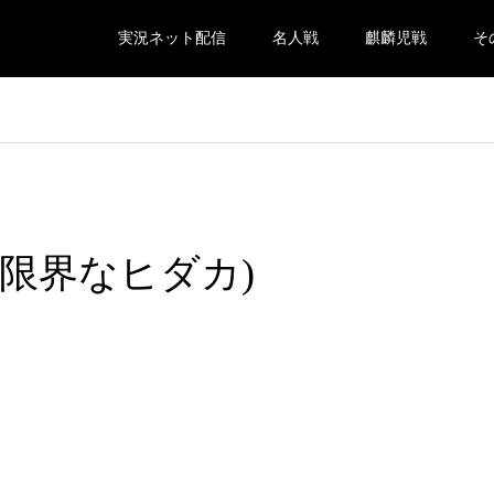
実況ネット配信
名人戦
麒麟児戦
そ
aka(限界なヒダカ)