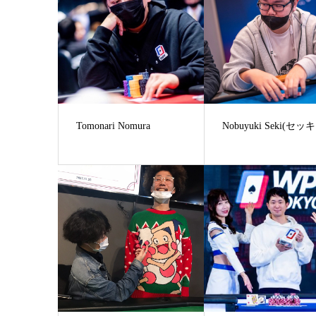
Tomonari Nomura
Nobuyuki Seki(セッ