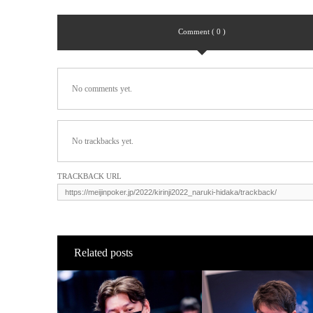
Comment ( 0 )
No comments yet.
No trackbacks yet.
TRACKBACK URL
Related posts