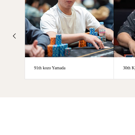
kozo Yamada
30th Kyosuke Nagami