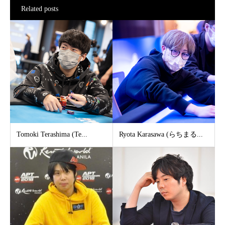
Related posts
Tomoki Terashima (Te...
Ryota Karasawa (らちまる...