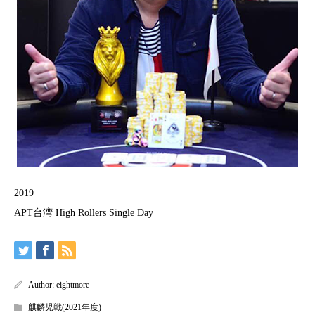
2019
APT台湾 High Rollers Single Day
Author:
eightmore
麒麟児戦(2021年度)