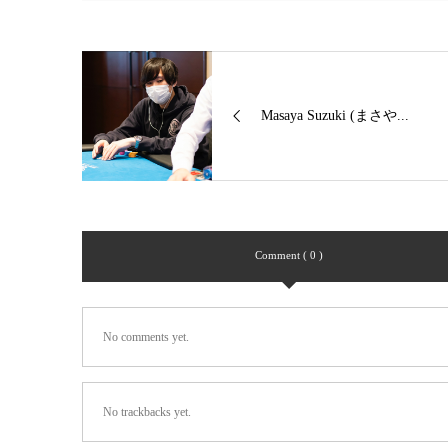
Masaya Suzuki (まさや...
Comment ( 0 )
No comments yet.
No trackbacks yet.