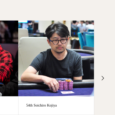
Farhad Aghayev （74th相当）
63rd Ken