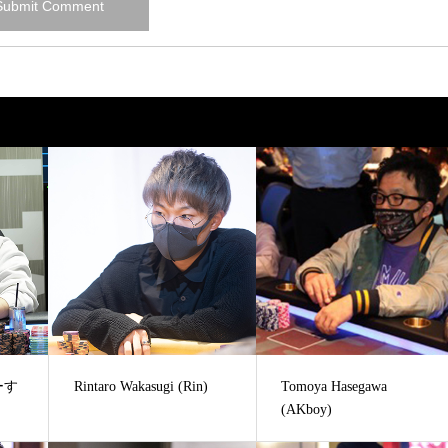
ゆーす
Rintaro Wakasugi (Rin)
Tomoya Hasegawa
(AKboy)