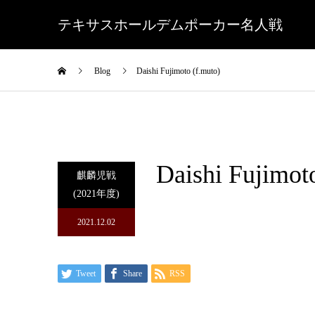
テキサスホールデムポーカー名人戦
Blog
Daishi Fujimoto (f.muto)
Daishi Fujimot
麒麟児戦
(2021年度)
2021.12.02
Tweet
Share
RSS