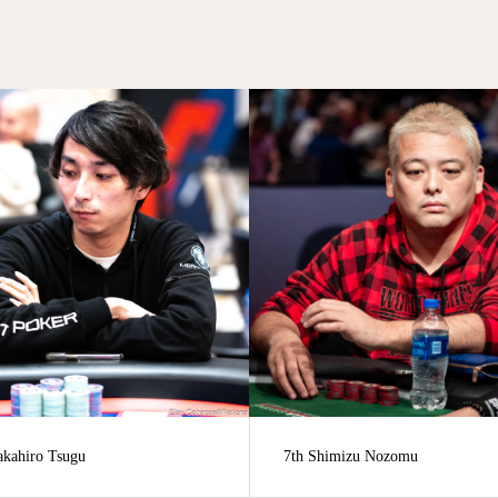
himizu Nozomu
54th Soichiro Kojiya