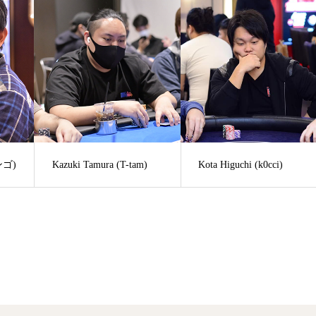
シンゴ)
Kazuki Tamura (T-tam)
Kota Higuchi (k0cci)