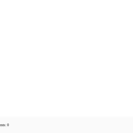
nts:
0