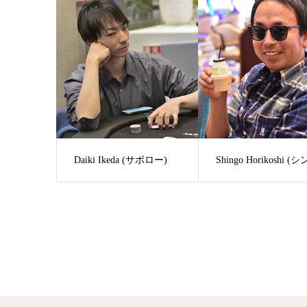
Daiki Ikeda (サボロー)
Shingo Horikoshi (