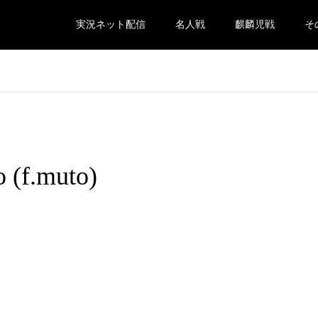
実況ネット配信
名人戦
麒麟児戦
そ
o (f.muto)