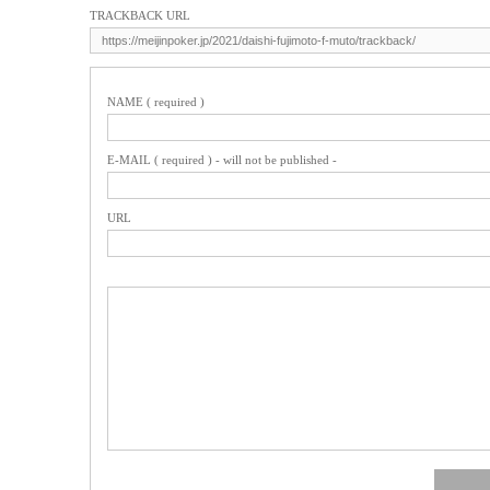
TRACKBACK URL
NAME ( required )
E-MAIL ( required ) - will not be published -
URL