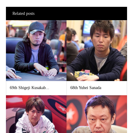
Related posts
69th Shigeji Kusakab...
68th Yuhei Sanada