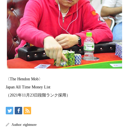
〈The Hendon Mob〉
Japan All Time Money List
（2021年11月23日段階ランク採用）
Author:
eightmore