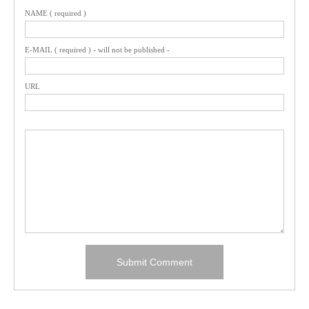
NAME ( required )
E-MAIL ( required ) - will not be published -
URL