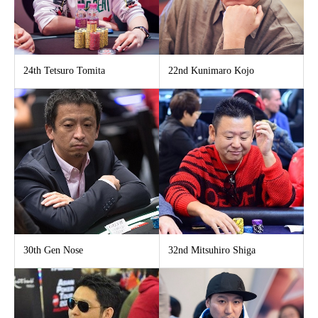
24th Tetsuro Tomita
22nd Kunimaro Kojo
30th Gen Nose
32nd Mitsuhiro Shiga