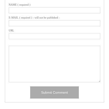
NAME ( required )
E-MAIL ( required ) - will not be published -
URL