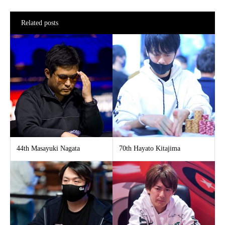
Related posts
44th Masayuki Nagata
70th Hayato Kitajima