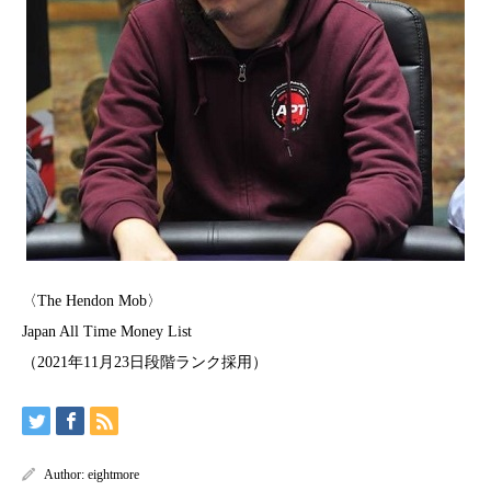
〈The Hendon Mob〉
Japan All Time Money List
（2021年11月23日段階ランク採用）
Author:
eightmore