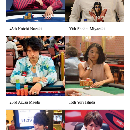
45th Koichi Nozaki
99th Shohei Miyazaki
23rd Azusa Maeda
16th Yuri Ishida