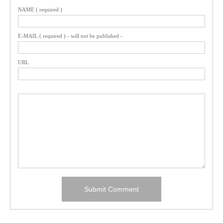
NAME ( required )
E-MAIL ( required ) - will not be published -
URL