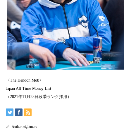
〈The Hendon Mob〉
Japan All Time Money List
（2021年11月23日段階ランク採用）
Author:
eightmore