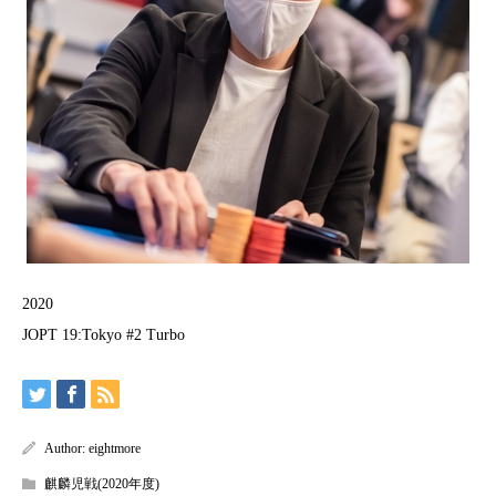
2020
JOPT 19:Tokyo #2 Turbo
Author:
eightmore
麒麟児戦(2020年度)