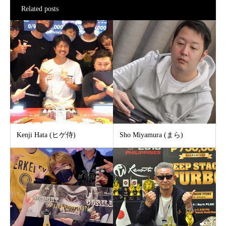
Related posts
Kenji Hata (ヒゲ侍)
Sho Miyamura (まら)