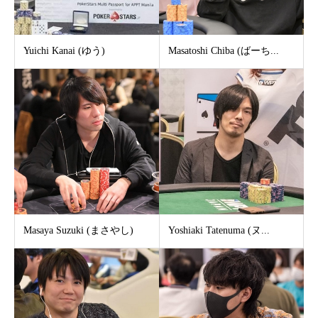
Yuichi Kanai (ゆう)
Masatoshi Chiba (ばーち...
Masaya Suzuki (まさやし)
Yoshiaki Tatenuma (ヌ...