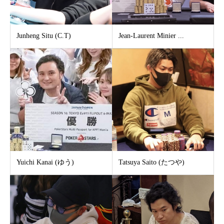
Junheng Situ (C.T)
Jean-Laurent Minier ...
Yuichi Kanai (ゆう)
Tatsuya Saito (たつや)