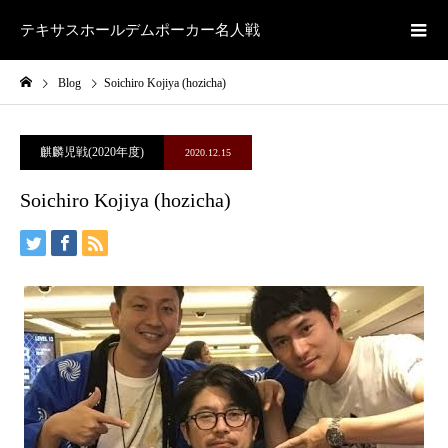
テキサスホールデムポーカー名人戦
Blog
Soichiro Kojiya (hozicha)
麒麟児戦(2020年度)
2020.12.15
Soichiro Kojiya (hozicha)