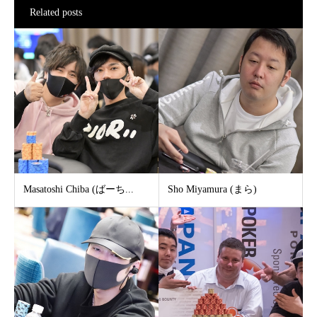
Related posts
Masatoshi Chiba (ばーち...
Sho Miyamura (まら)