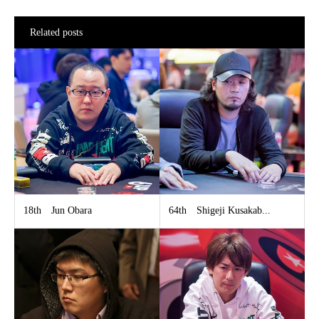
Related posts
18th Jun Obara
64th Shigeji Kusakab...