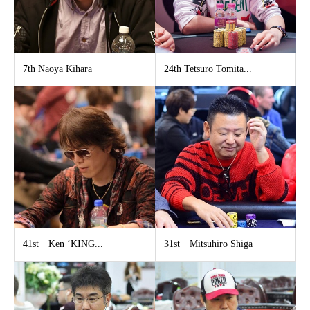
7th​ Naoya Kihara​
24th​ Tetsuro Tomita...
41st Ken ‘KING...
31st Mitsuhiro Shiga