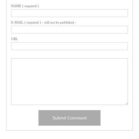
NAME ( required )
E-MAIL ( required ) - will not be published -
URL