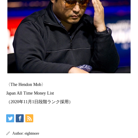
〈The Hendon Mob〉
Japan All Time Money List
（2020年11月1日段階ランク採用）
Author:
eightmore