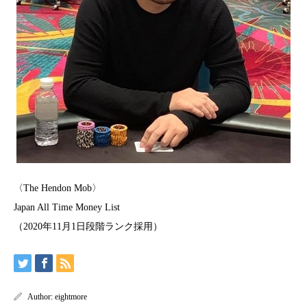
〈The Hendon Mob〉
Japan All Time Money List
（2020年11月1日段階ランク採用）
Author:
eightmore