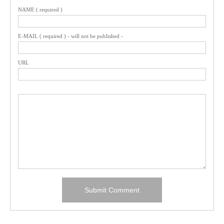
NAME ( required )
E-MAIL ( required ) - will not be published -
URL