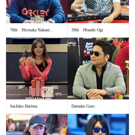
70th Hirotaka Nakani...
39th Hisashi Ogi
Sachiko Harima
Daisuke Goto