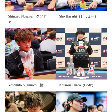
Shintaro Nozawa（クソデ
Sho Hayashi（ししょー）
カ...
Yoshihito Sugimoto（憧...
Kotarou Okada（Cody）