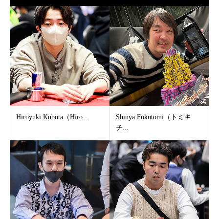
Hiroyuki Kubota（Hiro...
Shinya Fukutomi（トミキ
チ...