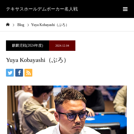
テキサスホールデムポーカー名人戦
Blog
Yuya Kobayashi（ぶろ）
麒麟児戦(2024年度)
2024.12.04
Yuya Kobayashi（ぶろ）