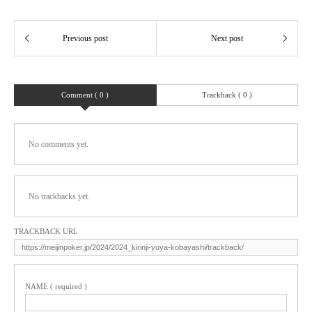
Comment ( 0 )
Trackback ( 0 )
No comments yet.
No trackbacks yet.
TRACKBACK URL
NAME ( required )