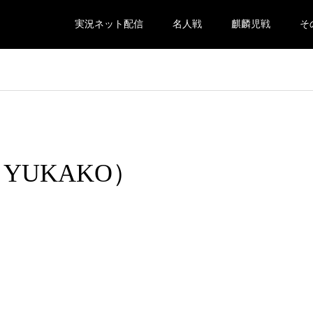
実況ネット配信
名人戦
麒麟児戦
そ
oi（YUKAKO）