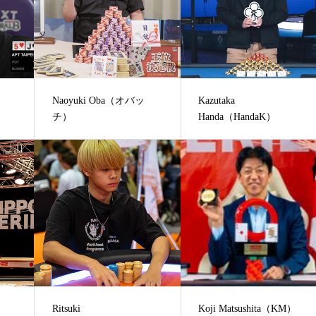
Naoyuki Oba（オバッ
Kazutaka
チ）
Handa（HandaK）
Ritsuki
Koji Matsushita（KM）