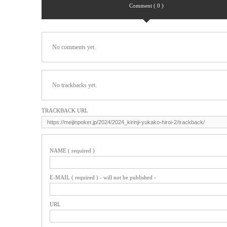
Comment ( 0 )
No comments yet.
No trackbacks yet.
TRACKBACK URL
NAME ( required )
E-MAIL ( required ) - will not be published -
URL