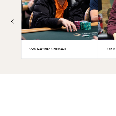
90th Kosaku Akashi
78th S