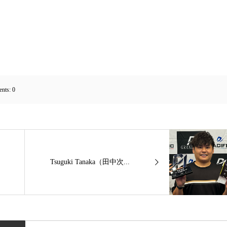
nts:
0
Tsuguki Tanaka（田中次...