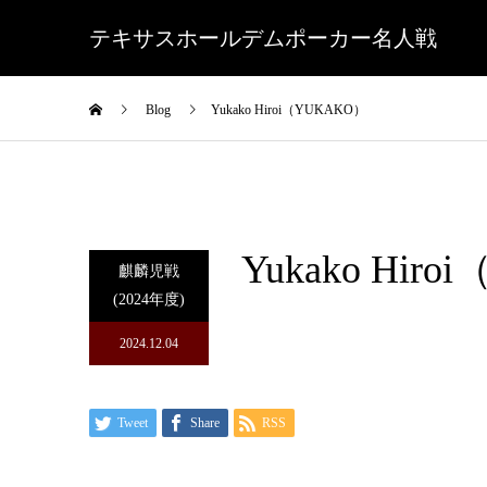
テキサスホールデムポーカー名人戦
Blog
Yukako Hiroi（YUKAKO）
Yukako Hir
麒麟児戦
(2024年度)
2024.12.04
Tweet
Share
RSS