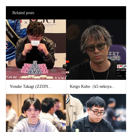
Related posts
Yosuke Takagi (ZZIIN...
Keigo Kubo（k5 nekoya...