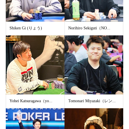
Shiken Gi (りょう)
Norihiro Sekiguti（NO...
Yohei Katsuragawa（yo...
Tomonari Miyazaki（レン...