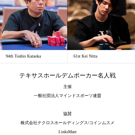
94th Toshio Kataoka
61st Kei Nitta
テキサスホールデムポーカー名人戦
主催
一般社団法人マインドスポーツ連盟
協賛
株式会社テクロスホールディングス
/
コインムスメ
LinksMate