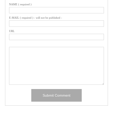
NAME ( required )
E-MAIL ( required ) - will not be published -
URL