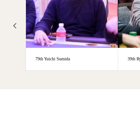
39th Ryutaro Suzuki
2nd Ts