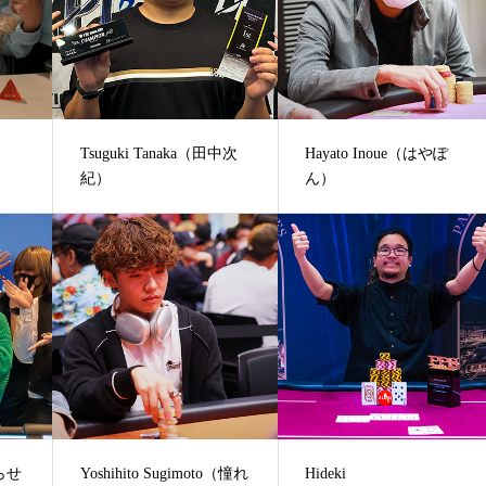
Tsuguki Tanaka（田中次
Hayato Inoue（はやぽ
紀）
ん）
やらせ
Yoshihito Sugimoto（憧れ
Hideki