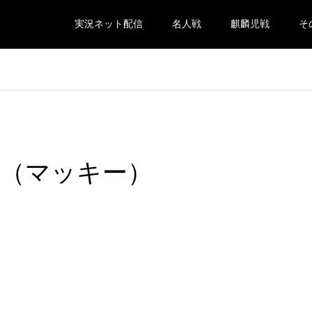
実況ネット配信
名人戦
麒麟児戦
そ
kino（マッキー）