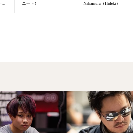
..
ニート）
Nakamura（Hideki）