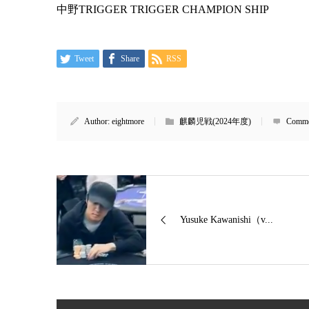
中野TRIGGER TRIGGER CHAMPION SHIP
Tweet
Share
RSS
Author:
eightmore
麒麟児戦(2024年度)
Comme
Yusuke Kawanishi（v...