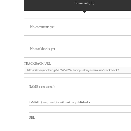
Comment ( 0 )
No comments yet.
No trackbacks yet.
TRACKBACK URL
NAME ( required )
E-MAIL ( required ) - will not be published -
URL