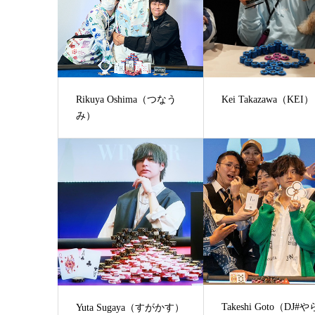
Rikuya Oshima（つなう
Kei Takazawa（KEI）
み）
Takeshi Goto（DJ#
Yuta Sugaya（すがかす）