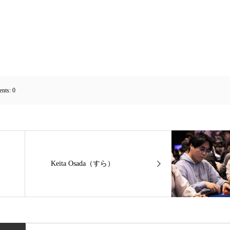
nts:
0
Keita Osada（すら）