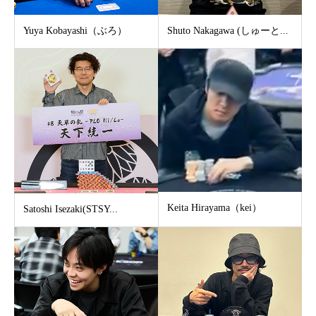
Yuya Kobayashi（ぶろ）
Shuto Nakagawa (しゅーと...
Keita Hirayama（kei）
Satoshi Isezaki(STSY...