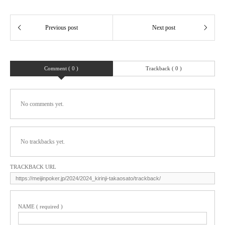
Comment ( 0 )
Trackback ( 0 )
No comments yet.
No trackbacks yet.
TRACKBACK URL
NAME ( required )