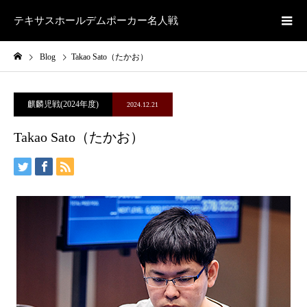
テキサスホールデムポーカー名人戦
Blog
Takao Sato（たかお）
麒麟児戦(2024年度)
2024.12.21
Takao Sato（たかお）