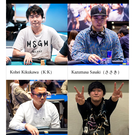
Kohei Kikukawa（K:K）
Kazumasa Sasaki（ささき）