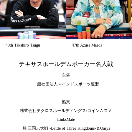
49th Takahiro Tsugu
47th Azusa Maeda
テキサスホールデムポーカー名人戦
主催
一般社団法人マインドスポーツ連盟
協賛
株式会社テクロスホールディングス
/
コインムスメ
LinksMate
魁 三国志大戦 -Battle of Three Kingdoms-
＆
Oasys