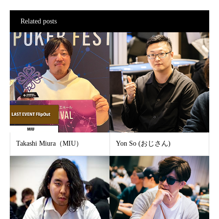
Related posts
Takashi Miura（MIU）
Yon So (おじさん)