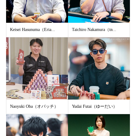
Keisei Hasunuma（Eria...
Taichiro Nakamura（tn...
Naoyuki Oba（オバッチ）
Yudai Futai（ゆーだい）