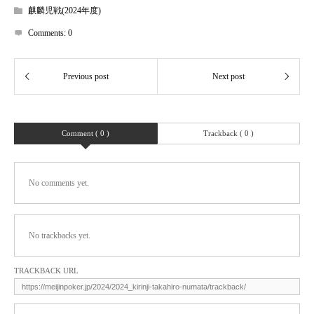
麒麟児戦(2024年度)
Comments:
0
Comment ( 0 )
Trackback ( 0 )
No comments yet.
No trackbacks yet.
TRACKBACK URL