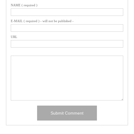
NAME ( required )
E-MAIL ( required ) - will not be published -
URL