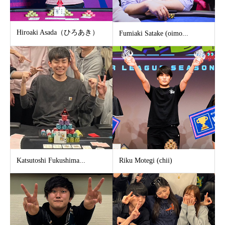
Hiroaki Asada（ひろあき）
Fumiaki Satake (oimo...
Katsutoshi Fukushima...
Riku Motegi (chii)