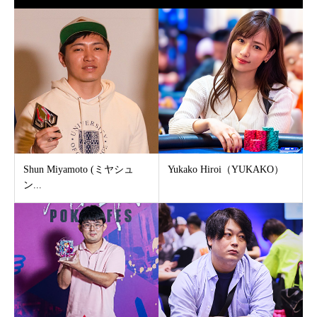
Shun Miyamoto (ミヤシュ
Yukako Hiroi（YUKAKO）
ン...