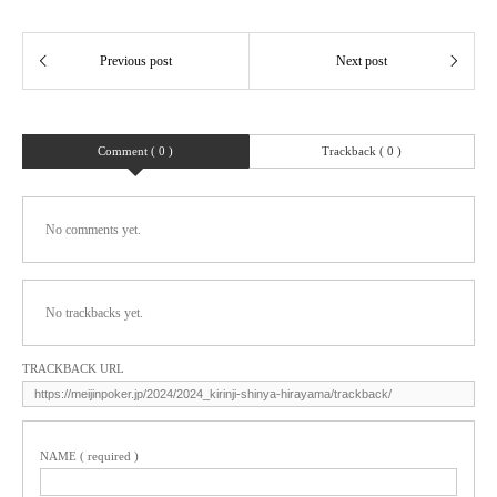
Comment ( 0 )
Trackback ( 0 )
No comments yet.
No trackbacks yet.
TRACKBACK URL
NAME ( required )