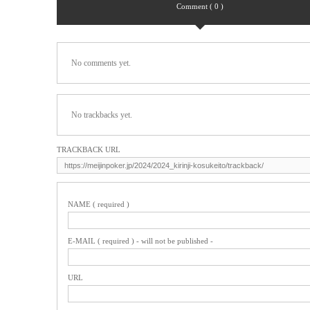
Comment ( 0 )
No comments yet.
No trackbacks yet.
TRACKBACK URL
NAME ( required )
E-MAIL ( required ) - will not be published -
URL