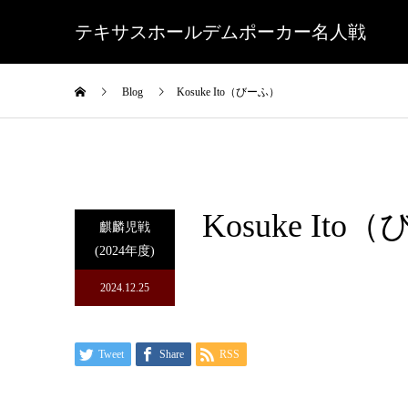
テキサスホールデムポーカー名人戦
Blog
Kosuke Ito（びーふ）
Kosuke It
麒麟児戦
(2024年度)
2024.12.25
Tweet
Share
RSS