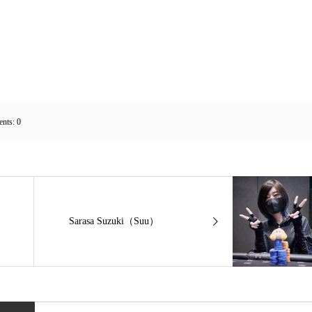
nts:
0
Sarasa Suzuki（Suu）