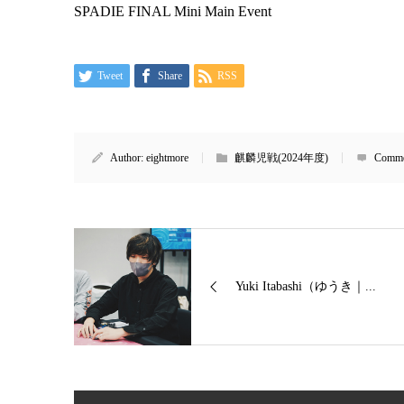
SPADIE FINAL Mini Main Event
Tweet
Share
RSS
Author:
eightmore
麒麟児戦(2024年度)
Comme
Yuki Itabashi（ゆうき｜...