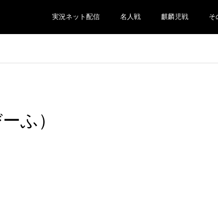
実況ネット配信
名人戦
麒麟児戦
そ
o（びーふ）