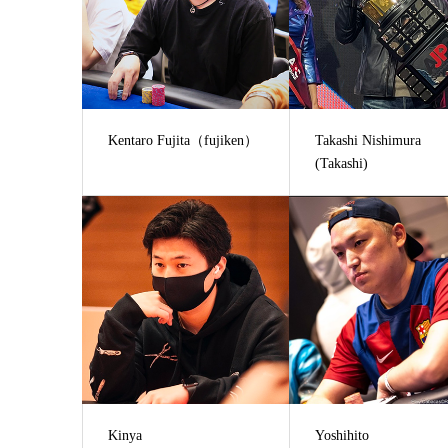
Kentaro Fujita（fujiken）
Takashi Nishimura
(Takashi)
Kinya
Yoshihito