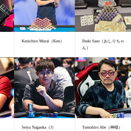
Kenichiro Murai（Ken）
Ibuki Saso（おしりちゃ
ん）
Seiya Nagaoka（J）
Tomohiro Abe（神様）