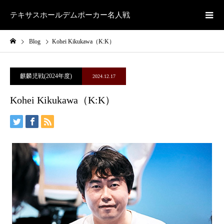
テキサスホールデムポーカー名人戦
Blog
Kohei Kikukawa（K:K）
麒麟児戦(2024年度)
2024.12.17
Kohei Kikukawa（K:K）