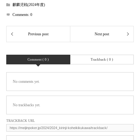
麒麟児戦(2024年度)
Comments:
0
Comment ( 0 )
Trackback ( 0 )
No comments yet.
No trackbacks yet.
TRACKBACK URL