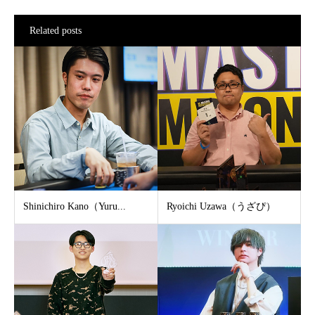
Related posts
Shinichiro Kano（Yuru...
Ryoichi Uzawa（うざぴ）