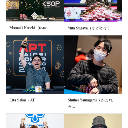
Motoaki Koseki（toaaa...
Yuta Sugaya（すがかす）
Eita Sakai（AT）
Shuhei Yamagami（かまれ
ろ...