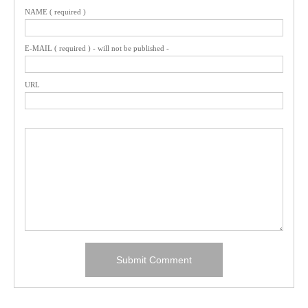
NAME ( required )
E-MAIL ( required ) - will not be published -
URL