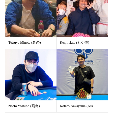
Tetsuya Minota (みの)
Kenji Hata (ヒゲ侍)
Naoto Yoshino (飛鳥)
Kotaro Nakayama (Nik...