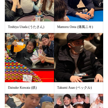
Toshiya Utada (うたさん)
Mamoru Oota (痛風ニキ)
Daisuke Kuwata (鉄)
Takumi Asao (ペックル)