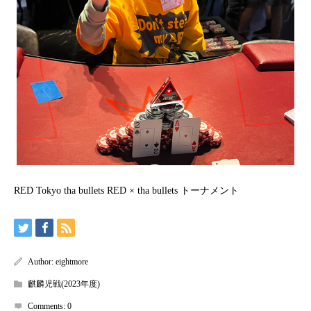
RED Tokyo tha bullets RED × tha bullets トーナメント
Author:
eightmore
麒麟児戦(2023年度)
Comments:
0