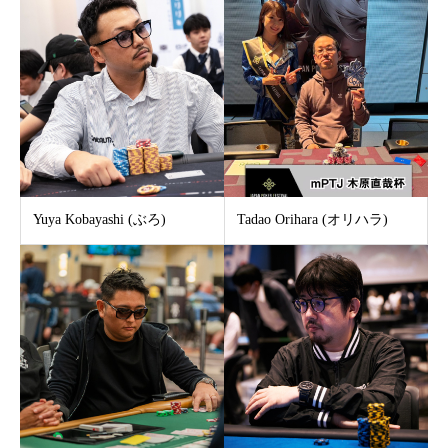
Yuya Kobayashi (ぶろ)
Tadao Orihara (オリハラ)