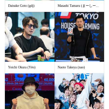
Daisuke Goto (gdj)
Masashi Tamaru (まーしー...
Yoichi Okura (Yëo)
Naoto Takeya (nao)