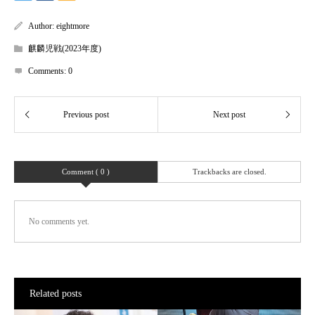
Author:
eightmore
麒麟児戦(2023年度)
Comments:
0
Comment ( 0 )
Trackbacks are closed.
No comments yet.
Related posts