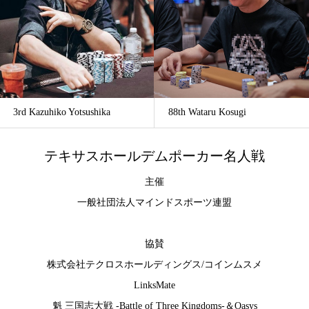
3rd Kazuhiko Yotsushika
88th Wataru Kosugi
テキサスホールデムポーカー名人戦
主催
一般社団法人マインドスポーツ連盟
協賛
株式会社テクロスホールディングス
/
コインムスメ
LinksMate
魁 三国志大戦 -Battle of Three Kingdoms-
＆
Oasys