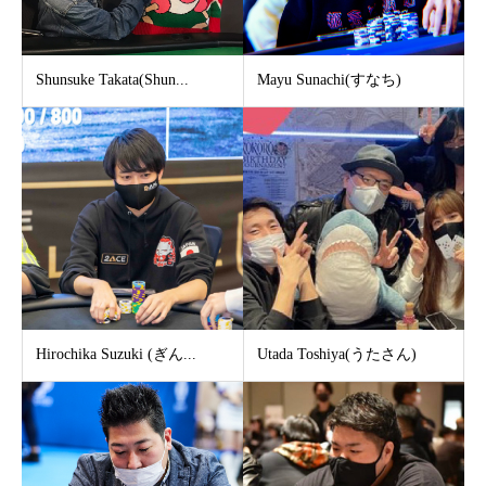
Shunsuke Takata(Shun...
Mayu Sunachi(すなち)
Hirochika Suzuki (ぎん...
Utada Toshiya(うたさん)