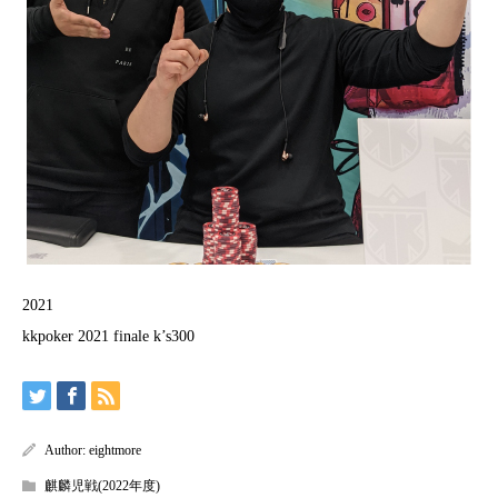
2021
kkpoker 2021 finale k’s300
Author:
eightmore
麒麟児戦(2022年度)