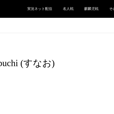
実況ネット配信
名人戦
麒麟児戦
そ
hibuchi (すなお)