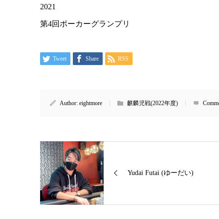
2021
第4回ポーカーグランプリ
Tweet
Share
RSS
Author:
eightmore
麒麟児戦(2022年度)
Comme
Yudai Futai (ゆーだい)