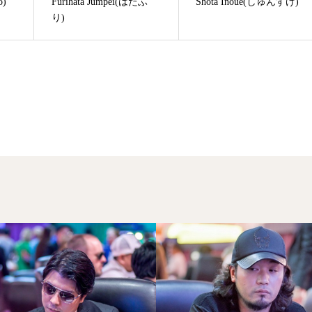
o)
Furihata Jumpei(はたふ
Shota Inoue(しゅんすけ)
り)