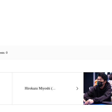
nts:
0
Hirokazu Miyoshi (...