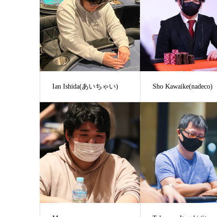
Ian Ishida(あいちゃい)
Sho Kawaike(nadeco)