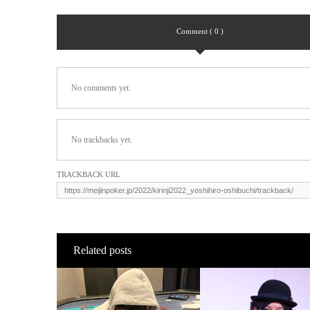
Comment ( 0 )
No comments yet.
No trackbacks yet.
TRACKBACK URL
Related posts