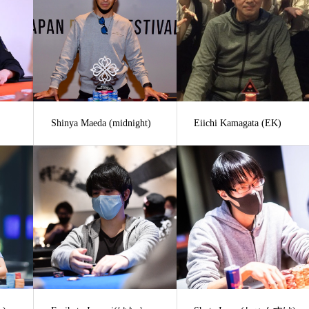
Shinya Maeda (midnight)
Eiichi Kamagata (EK)