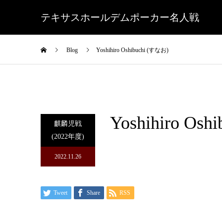
テキサスホールデムポーカー名人戦
Blog
Yoshihiro Oshibuchi (すなお)
Yoshihiro Os
麒麟児戦
(2022年度)
2022.11.26
Tweet
Share
RSS