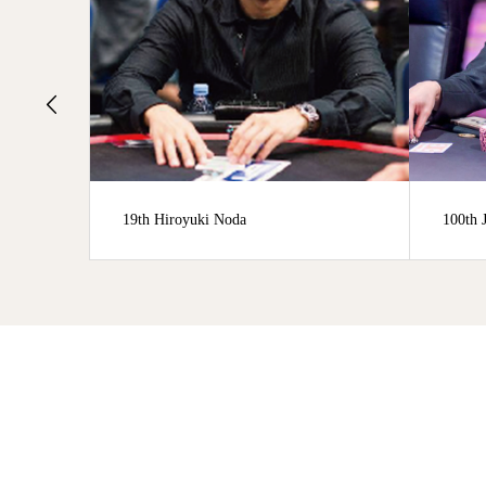
100th Junya Kubo
7