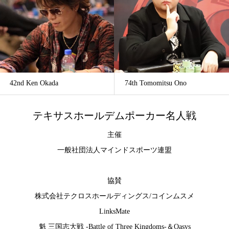
42nd Ken Okada
74th Tomomitsu Ono
テキサスホールデムポーカー名人戦
主催
一般社団法人マインドスポーツ連盟
協賛
株式会社テクロスホールディングス
/
コインムスメ
LinksMate
魁 三国志大戦 -Battle of Three Kingdoms-
＆
Oasys