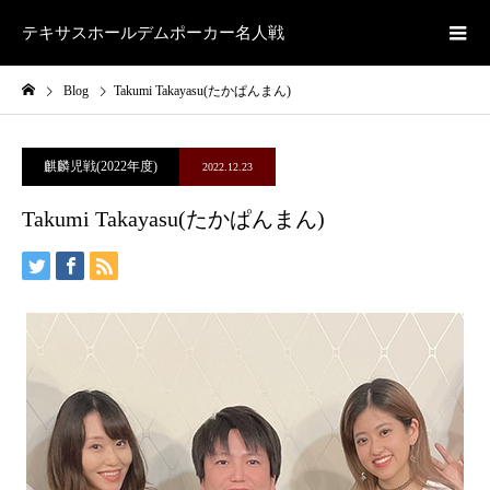
テキサスホールデムポーカー名人戦
Blog
Takumi Takayasu(たかぱんまん)
麒麟児戦(2022年度)
2022.12.23
Takumi Takayasu(たかぱんまん)