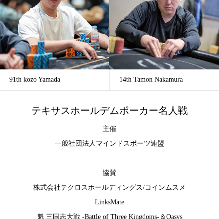
91th kozo Yamada
14th Tamon Nakamura
テキサスホールデムポーカー名人戦
主催
一般社団法人マインドスポーツ連盟
協賛
株式会社テクロスホールディングス
/
コインムスメ
LinksMate
魁 三国志大戦 -Battle of Three Kingdoms-
＆
Oasys