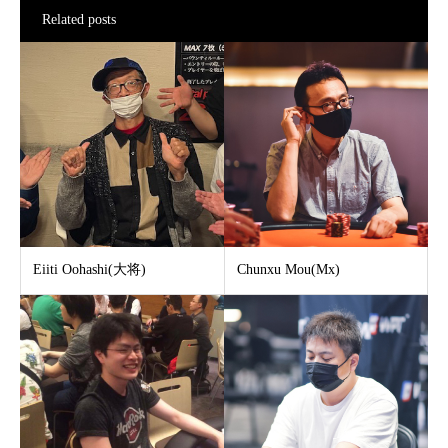
Related posts
Eiiti Oohashi(大将)
Chunxu Mou(Mx)