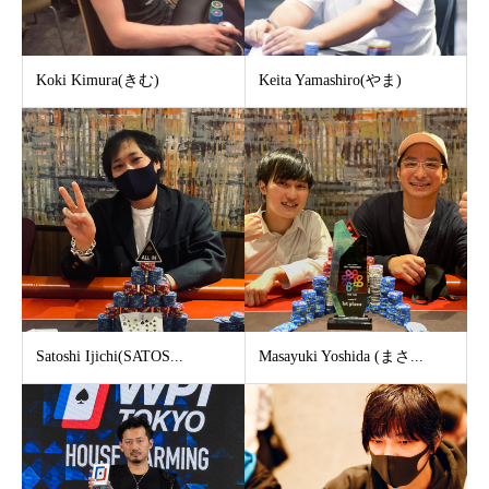
Koki Kimura(きむ)
Keita Yamashiro(やま)
Satoshi Ijichi(SATOS...
Masayuki Yoshida (まさ...