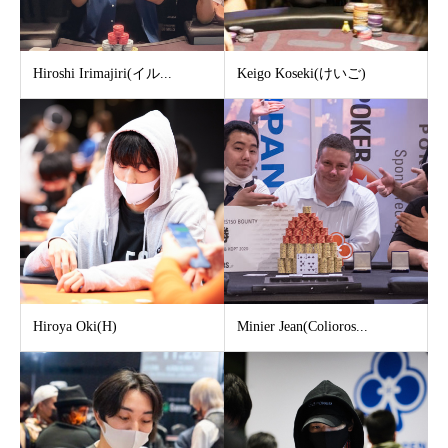
Hiroshi Irimajiri(イル...
Keigo Koseki(けいご)
Hiroya Oki(H)
Minier Jean(Colioros...