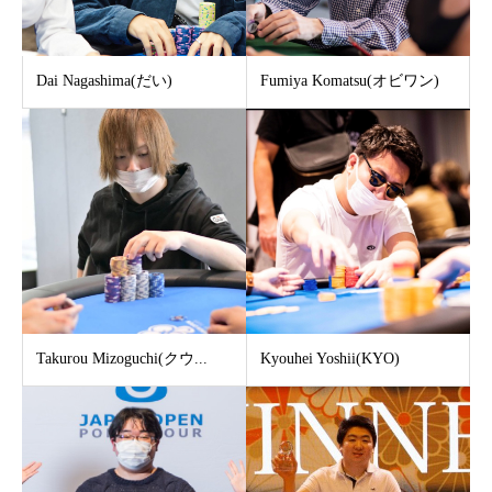
Dai Nagashima(だい)
Fumiya Komatsu(オビワン)
Takurou Mizoguchi(クウ...
Kyouhei Yoshii(KYO)