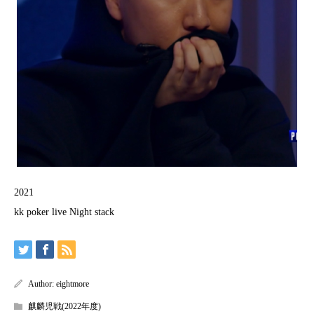
2021
kk poker live Night stack
Author:
eightmore
麒麟児戦(2022年度)