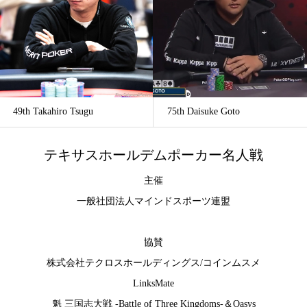
49th Takahiro Tsugu
75th Daisuke Goto
テキサスホールデムポーカー名人戦
主催
一般社団法人マインドスポーツ連盟
協賛
株式会社テクロスホールディングス
/
コインムスメ
LinksMate
魁 三国志大戦 -Battle of Three Kingdoms-
＆
Oasys