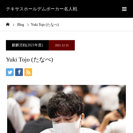
テキサスホールデムポーカー名人戦
Blog
Yuki Tojo (たなべ)
麒麟児戦(2021年度)
2021.12.15
Yuki Tojo (たなべ)