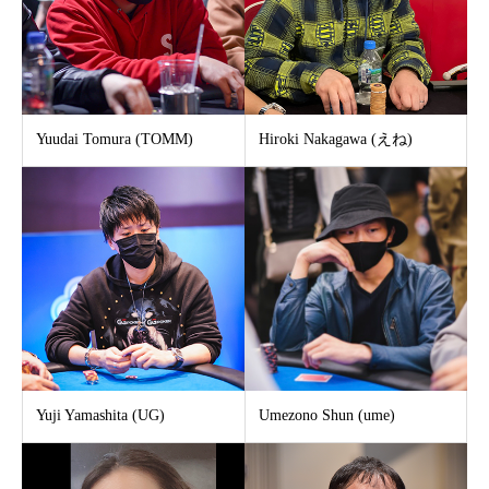
Yuudai Tomura (TOMM)
Hiroki Nakagawa (えね)
Yuji Yamashita (UG)
Umezono Shun (ume)