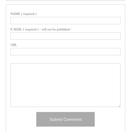
NAME ( required )
E-MAIL ( required ) - will not be published -
URL