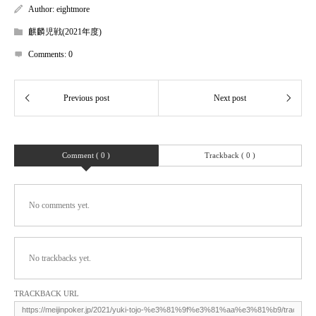
Author:
eightmore
麒麟児戦(2021年度)
Comments:
0
Comment ( 0 )
Trackback ( 0 )
No comments yet.
No trackbacks yet.
TRACKBACK URL