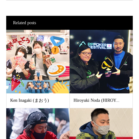
Related posts
Ken Inagaki (まおう)
Hiroyuki Noda (HIROY...