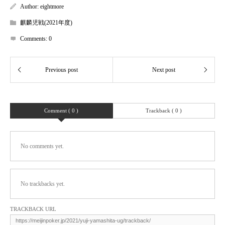
Author:
eightmore
麒麟児戦(2021年度)
Comments:
0
Comment ( 0 )
Trackback ( 0 )
No comments yet.
No trackbacks yet.
TRACKBACK URL