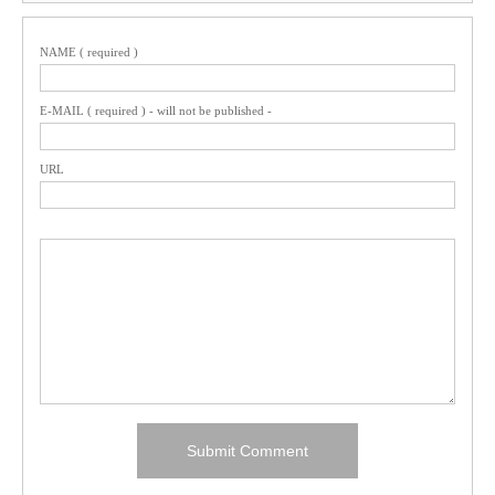
NAME ( required )
E-MAIL ( required ) - will not be published -
URL