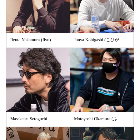
Ryuta Nakamura (Ryu)
Junya Kohigashi (こひが...
Masakatsu Setoguchi ...
Motoyoshi Okamura (ふ...