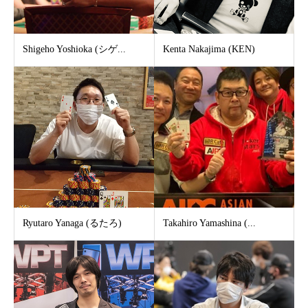
Shigeho Yoshioka (シゲ...
Kenta Nakajima (KEN)
Ryutaro Yanaga (るたろ)
Takahiro Yamashina (...