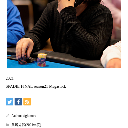
2021
SPADIE FINAL season21 Megastack
Author:
eightmore
麒麟児戦(2021年度)