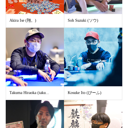
Akira Ise (翔。)
Soh Suzuki (ソウ)
Takuma Hiraoka (taku...
Kosuke Ito (びーふ)