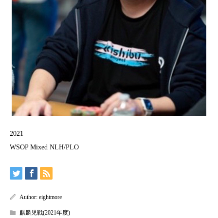
2021
WSOP Mixed NLH/PLO
Author:
eightmore
麒麟児戦(2021年度)