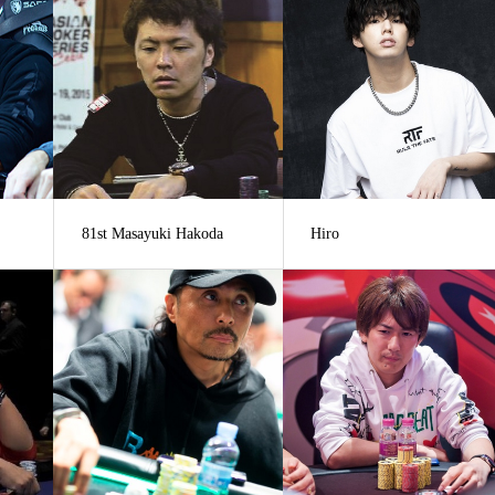
81st Masayuki Hakoda
Hiro