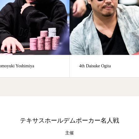
aisuke Ogita
95th Ryo Kotake
テキサスホールデムポーカー名人戦
主催