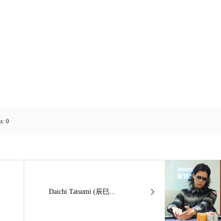
s:
0
Daichi Tatsumi (辰巳...