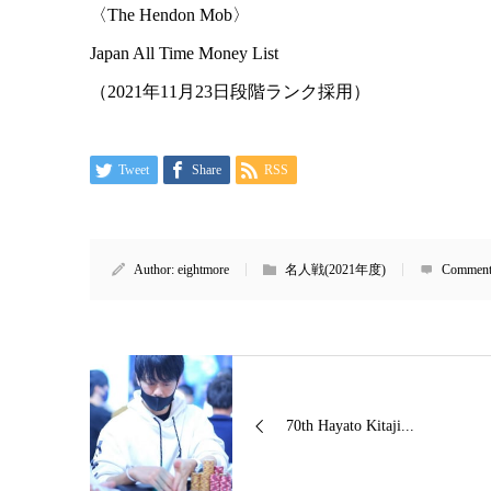
〈The Hendon Mob〉
Japan All Time Money List
（2021年11月23日段階ランク採用）
Tweet
Share
RSS
Author:
eightmore
名人戦(2021年度)
Comment
70th Hayato Kitaji...