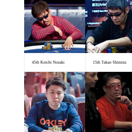
45th Koichi Nozaki
15th Takao Shimizu