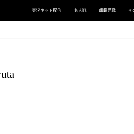
実況ネット配信
名人戦
麒麟児戦
そ
ruta