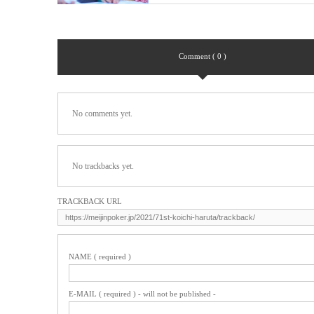
Comment ( 0 )
No comments yet.
No trackbacks yet.
TRACKBACK URL
NAME ( required )
E-MAIL ( required ) - will not be published -