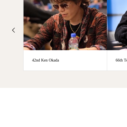
66th Tomoyuki Yoshimiya
4th D